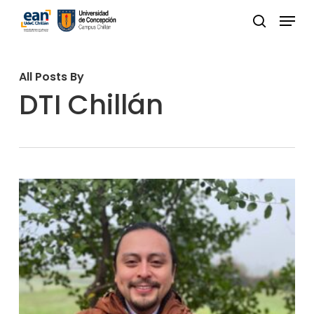
Skip
Menu
to
buscar
Close
main
Menu
content
All Posts By
DTI Chillán