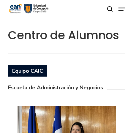
Skip
Menu
to
buscar
Close
main
Menu
Centro de Alumnos
content
Equipo CAIC
Escuela de Administración y Negocios