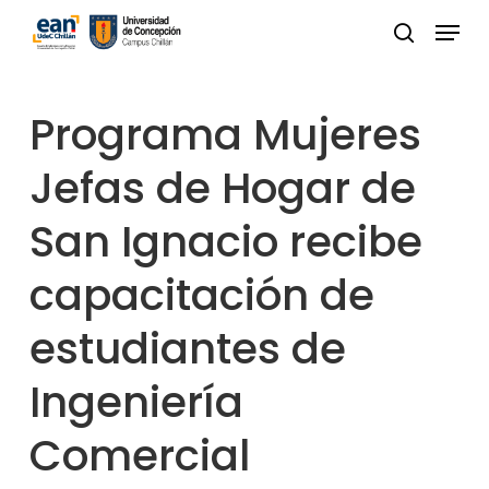
Skip
Menu
to
buscar
Close
main
Menu
content
Programa Mujeres
Jefas de Hogar de
San Ignacio recibe
capacitación de
estudiantes de
Ingeniería
Comercial