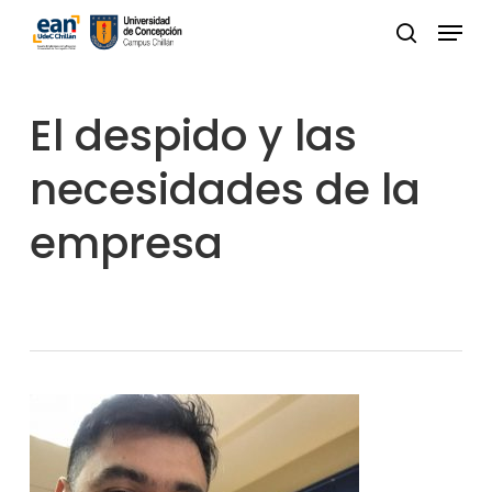
Skip
Menu
to
buscar
Close
main
Menu
content
El despido y las
necesidades de la
empresa