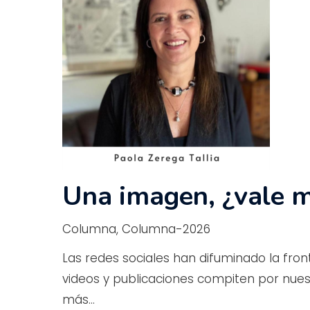
Una imagen, ¿vale m
Columna
,
Columna-2026
Las redes sociales han difuminado la fron
Presiona enter para buscar o ESC para c
videos y publicaciones compiten por nues
más…