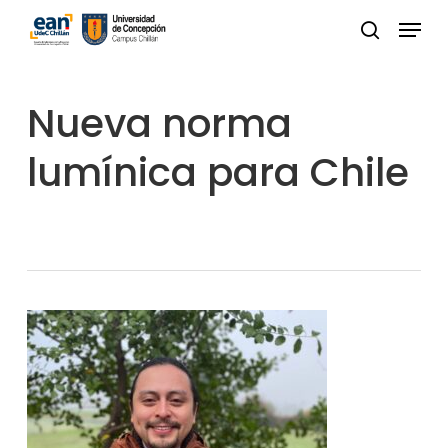
Skip
Menu
to
buscar
Close
main
Menu
content
Nueva norma
lumínica para Chile