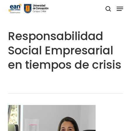
Skip
Menu
to
buscar
Close
main
Menu
content
Responsabilidad
Social Empresarial
en tiempos de crisis