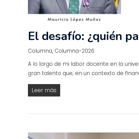
El desafío: ¿quién p
Columna
,
Columna-2026
A lo largo de mi labor docente en la uni
gran talento que, en un contexto de finan
Leer más
Presiona enter para buscar o ESC para c