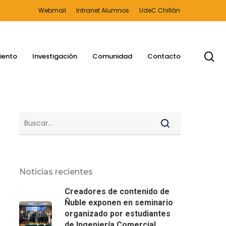
Webmail
Intranet Alumnos
UdeC Chillán
bu
iento
Investigación
Comunidad
Contacto
Noticias recientes
Creadores de contenido de
Ñuble exponen en seminario
organizado por estudiantes
de Ingeniería Comercial