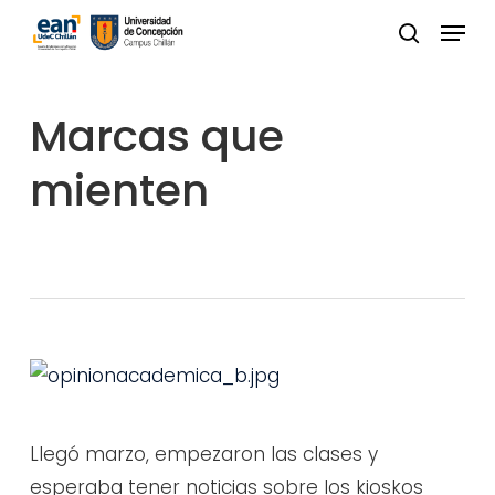
Skip
Menu
to
buscar
Close
main
Menu
content
Marcas que
mienten
Llegó marzo, empezaron las clases y
esperaba tener noticias sobre los kioskos