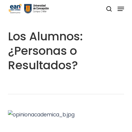
Skip
Menu
to
buscar
Close
main
Menu
content
Los Alumnos:
¿Personas o
Resultados?