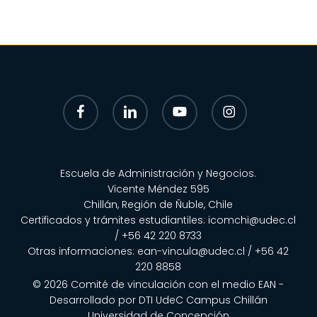
facebook
linkedin
youtube
instagram
Escuela de Administración y Negocios.
Vicente Méndez 595
Chillán, Región de Ñuble, Chile
Certificados y trámites estudiantiles:
icomchi@udec.cl
/ +56 42 220 8733
Otras informaciones:
ean-vincula@udec.cl
/
+56 42
220 8858
© 2026 Comité de vinculación con el medio EAN -
Desarrollado por
DTI UdeC Campus Chillán
Universidad de Concepción