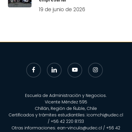
19 de junio de 2026
facebook
linkedin
youtube
instagram
Escuela de Administración y Negocios.
Vicente Méndez 595
Chillán, Región de Ñuble, Chile
Certificados y trámites estudiantiles:
icomchi@udec.cl
/ +56 42 220 8733
Otras informaciones:
ean-vincula@udec.cl
/
+56 42