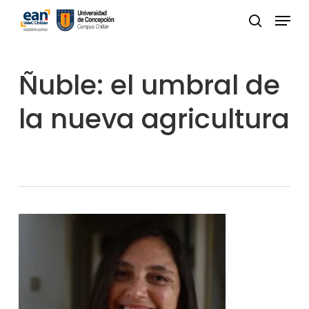
Skip
Menu
to
buscar
Close
main
Menu
content
Ñuble: el umbral de
la nueva agricultura