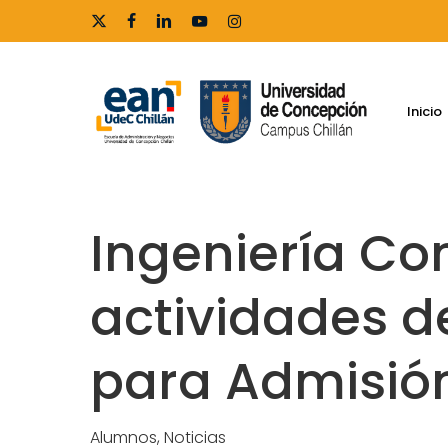
Skip
x-
facebook
linkedin
youtube
instagram
to
twitter
main
content
Inicio
Ingeniería Co
actividades 
para Admisió
Alumnos
,
Noticias