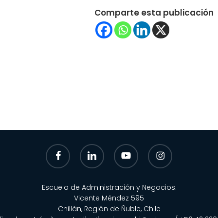
Comparte esta publicación
facebook
linkedin
youtube
instagram
Escuela de Administración y Negocios.
Vicente Méndez 595
Chillán, Región de Ñuble, Chile