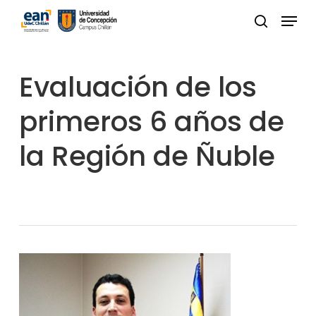
Skip
Menu
to
buscar
Close
main
Menu
content
Evaluación de los
primeros 6 años de
la Región de Ñuble