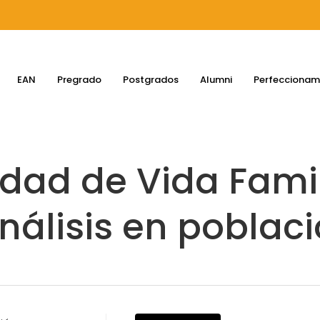
EAN
Pregrado
Postgrados
Alumni
Perfeccionam
idad de Vida Famil
nálisis en poblac
errar búsqueda