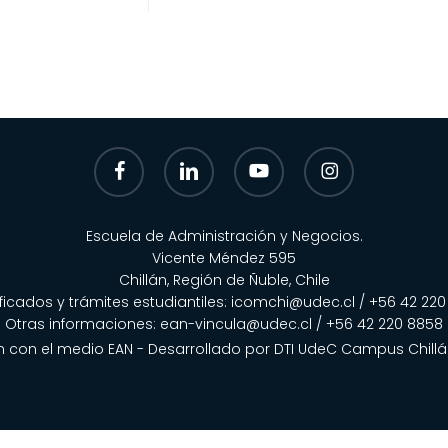
facebook
linkedin
youtube
instagram
Escuela de Administración y Negocios.
Vicente Méndez 595
Chillán, Región de Ñuble, Chile
ificados y trámites estudiantiles:
icomchi@udec.cl
/ +56 42 220
Otras informaciones:
ean-vincula@udec.cl
/
+56 42 220 8858
n con el medio EAN - Desarrollado por
DTI UdeC Campus Chill