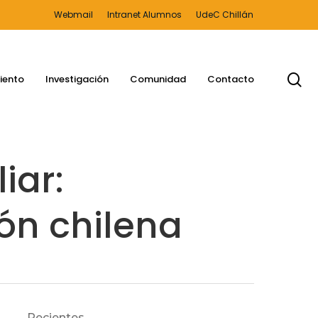
Webmail
Intranet Alumnos
UdeC Chillán
bu
iento
Investigación
Comunidad
Contacto
iar:
ión chilena
Recientes