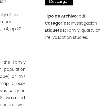
ión
Descargar
ity of Life
Tipo de Archivo:
pdf
Chilean
Categorías:
Investigación
6, n.4, pp.20-
Etiquetas:
Family, quality of
life, validation studies.
e the Family
an population
ope) of this
 map. Cross-
 was carry on
QSL was used.
analysis was