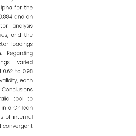
lpha for the
0.884 and on
tor analysis
ies, and the
tor loadings
. Regarding
dings varied
0.62 to 0.98
validity, each
 Conclusions
alid tool to
 in a Chilean
s of internal
nd convergent