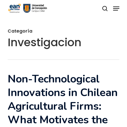
Skip
Menu
to
buscar
Close
main
Menu
content
Categoría
Investigacion
Non-Technological
Innovations in Chilean
Agricultural Firms:
What Motivates the