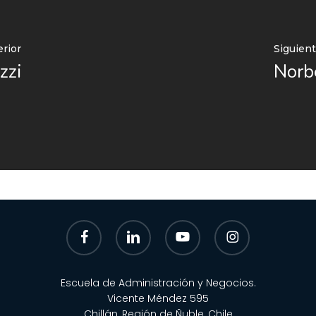
rior
Siguien
zzi
Norb
facebook
linkedin
youtube
instagram
Escuela de Administración y Negocios.
Vicente Méndez 595
Chillán, Región de Ñuble, Chile