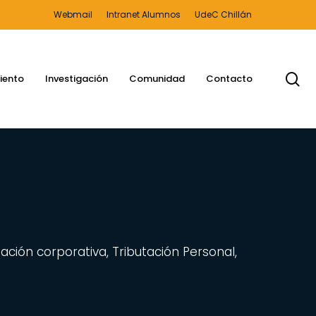
Webmail
Intranet Alumnos
UdeC Chillán
bu
iento
Investigación
Comunidad
Contacto
utación corporativa, Tributación Personal,