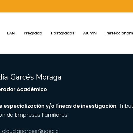
EAN
Pregrado
Postgrados
Alumni
Perfeccionam
dia Garcés Moraga
orador Académico
errar búsqueda
e especialización y/o líneas de investigación
: Trib
ión de Empresas Familiares
:
claudiagarces@udec.cl